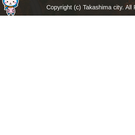
ジ
Copyright (c) Takashima city. All
ト
ッ
プ