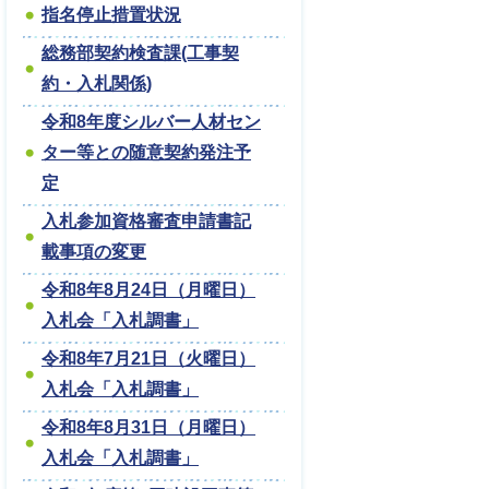
指名停止措置状況
総務部契約検査課(工事契
約・入札関係)
令和8年度シルバー人材セン
ター等との随意契約発注予
定
入札参加資格審査申請書記
載事項の変更
令和8年8月24日（月曜日）
入札会「入札調書」
令和8年7月21日（火曜日）
入札会「入札調書」
令和8年8月31日（月曜日）
入札会「入札調書」