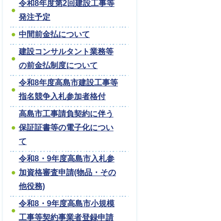
令和8年度第2回建設工事等
発注予定
中間前金払について
建設コンサルタント業務等
の前金払制度について
令和8年度高島市建設工事等
指名競争入札参加者格付
高島市工事請負契約に伴う
保証証書等の電子化につい
て
令和8・9年度高島市入札参
加資格審査申請(物品・その
他役務)
令和8・9年度高島市小規模
工事等契約事業者登録申請