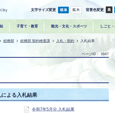
文字サイズ変更
背景色変更
祉
子育て・教育
観光・文化・スポーツ
しごと・
総務部
総務部 契約検査課
入札・契約
入札結果
ページID：
3847
札による入札結果
令和7年5月分 入札結果