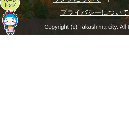
ペ
プライバシーについて
ー
ジ
Copyright (c) Takashima city. All
ト
ッ
プ