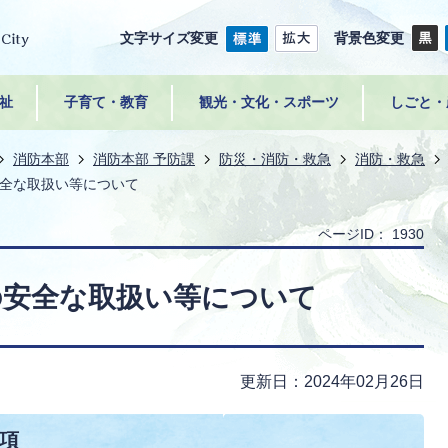
文字サイズ変更
背景色変更
祉
子育て・教育
観光・文化・スポーツ
しごと・
消防本部
消防本部 予防課
防災・消防・救急
消防・救急
全な取扱い等について
ページID：
1930
の安全な取扱い等について
更新日：2024年02月26日
項