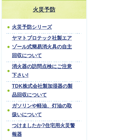
火災予防
火災予防シリーズ
ヤマトプロテック社製エア
ゾール式簡易消火具の自主
回収について
消火器の訪問点検にご注意
下さい!
TDK株式会社製加湿器の製
品回収について
ガソリンや軽油、灯油の取
扱いについて
つけましたか?住宅用火災警
報器