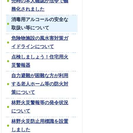
売時の本人確認が法令で義
務化されました
消毒用アルコールの安全な
取扱い等について
危険物施設の風水害対策ガ
イドラインについて
点検しましょう！住宅用火
災警報器
自力避難が困難な方が利用
する老人ホーム等の防火対
策について
林野火災警報等の発令状況
について
林野火災防止用標識を設置
しました