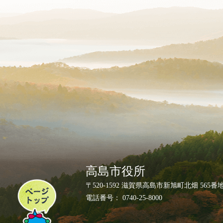
高島市役所
ペ
〒520-1592 滋賀県高島市新旭町北畑 565番
ー
電話番号： 0740-25-8000
ジ
ト