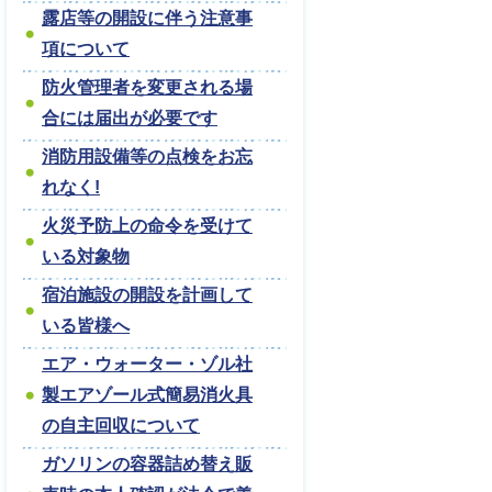
露店等の開設に伴う注意事
項について
防火管理者を変更される場
合には届出が必要です
消防用設備等の点検をお忘
れなく!
火災予防上の命令を受けて
いる対象物
宿泊施設の開設を計画して
いる皆様へ
エア・ウォーター・ゾル社
製エアゾール式簡易消火具
の自主回収について
ガソリンの容器詰め替え販