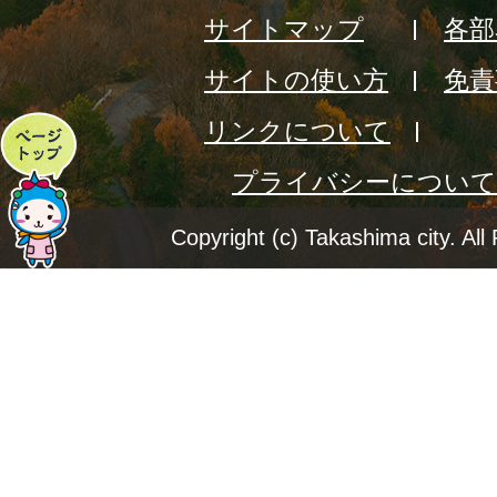
サイトマップ
各部
サイトの使い方
免責
リンクについて
ペ
プライバシーについて
ー
ジ
Copyright (c) Takashima city. All
ト
ッ
プ