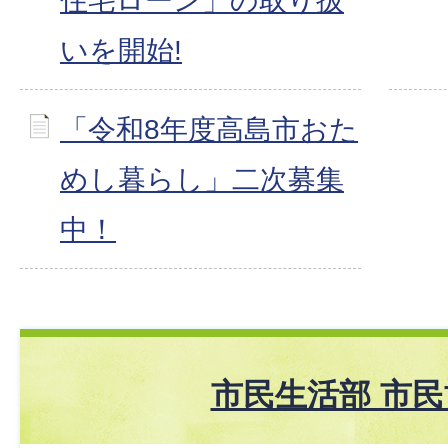
住宅ローン」の取り扱
いを開始!
「令和8年度高島市おた
めし暮らし」二次募集
中！
市民生活部 市