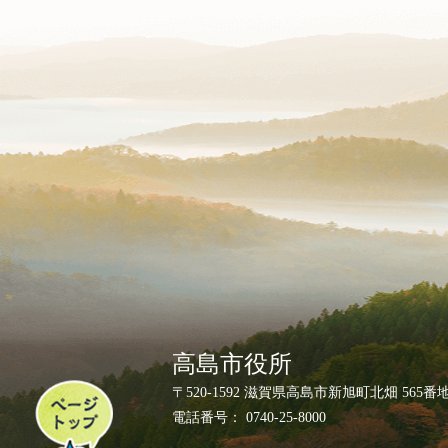
高島市役所
ペ
〒520-1592 滋賀県高島市新旭町北畑 565番
ー
電話番号： 0740-25-8000
ジ