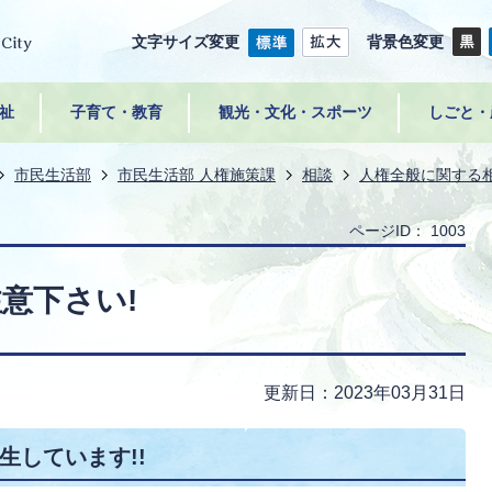
文字サイズ変更
背景色変更
祉
子育て・教育
観光・文化・スポーツ
しごと・
市民生活部
市民生活部 人権施策課
相談
人権全般に関する
ページID：
1003
意下さい!
更新日：2023年03月31日
生しています!!