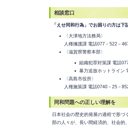
相談窓口
「えせ同和行為」でお困りの方は下
〈大津地方法務局〉
人権擁護課 電話077－522－46
〈滋賀県警察本部〉
組織犯罪対策課 電話077
暴力追放ホットライン 電話
〈高島市役所〉
人権施策課 電話0740－25－85
同和問題への正しい理解を
日本社会の歴史的発展の過程で形づ
部の人々が、長い間経済的、社会的