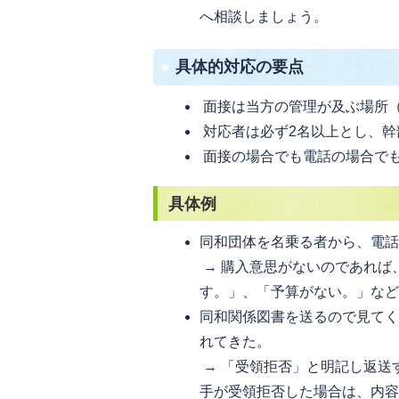
へ相談しましょう。
具体的対応の要点
面接は当方の管理が及ぶ場所
対応者は必ず2名以上とし、幹
面接の場合でも電話の場合で
具体例
同和団体を名乗る者から、電話
→ 購入意思がないのであれば
す。」、「予算がない。」な
同和関係図書を送るので見て
れてきた。
→ 「受領拒否」と明記し返送
手が受領拒否した場合は、内