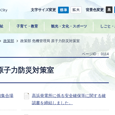
文字サイズ変更
背景色変更
祉
子育て・教育
観光・文化・スポーツ
しごと・
政策部
政策部 危機管理局 原子力防災対策室
ページID：
0114
 原子力防災対策室
難集合場
高浜発電所に係る安全確保等に関する確
認書を締結しました。