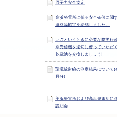
原子力安全協定
高浜発電所に係る安全確保に関
連絡等協定を締結しました。
いざというときに必要な防災行
別受信機を適切に使っていただ
乾電池を交換しましょう!
環境放射線の測定結果について(令
月分)
美浜発電所および高浜発電所に
説明会