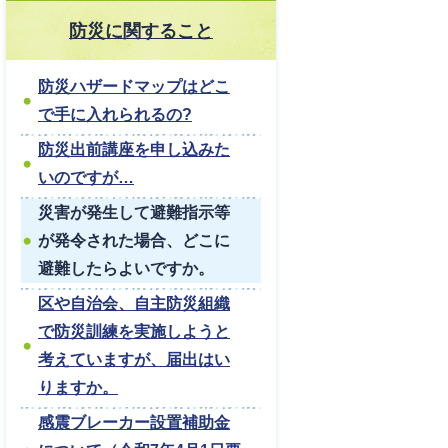
防災に関すること
防災ハザードマップはどこ
で手に入れられるの?
防災出前講座を申し込みた
いのですが…
災害が発生して避難指示等
が発令された場合、どこに
避難したらよいですか。
区や自治会、自主防災組織
で防災訓練を実施しようと
考えていますが、届出はい
りますか。
感震ブレーカー設置補助金