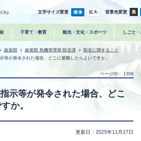
文字サイズ変更
背景色変更
祉
子育て・教育
観光・文化・スポーツ
しごと・
政策部
政策部 危機管理局 防災課
防災に関すること
示等が発令された場合、どこに避難したらよいですか。
ページID：
1359
難指示等が発令された場合、どこ
ですか。
更新日：2025年11月27日