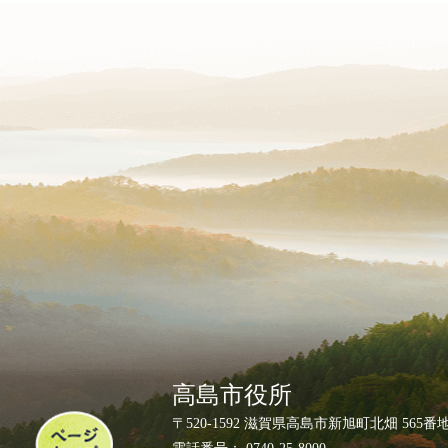
高島市役所
ペ
〒520-1592 滋賀県高島市新旭町北畑 565番