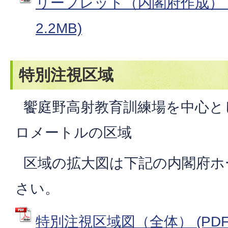
リーフレット（内閣府作成） (
2.2MB)
特別注視区域
饗庭野高射教育訓練場を中心と
ロメートルの区域
区域の拡大図は下記の内閣府ホ
さい。
特別注視区域図（全体） (PDFフ