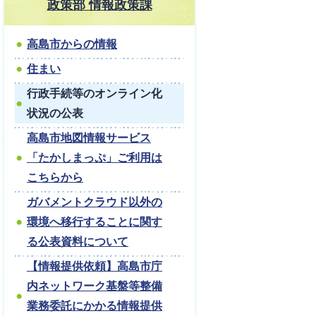
政策部 情報政策課
高島市からの情報
住まい
行政手続等のオンライン化
状況の公表
高島市地図情報サービス
「たかしまっぷ」ご利用は
こちらから
ガバメントクラウド以外の
環境へ移行することに関す
る公表資料について
【情報提供依頼】高島市庁
内ネットワーク基盤等整備
業務委託にかかる情報提供