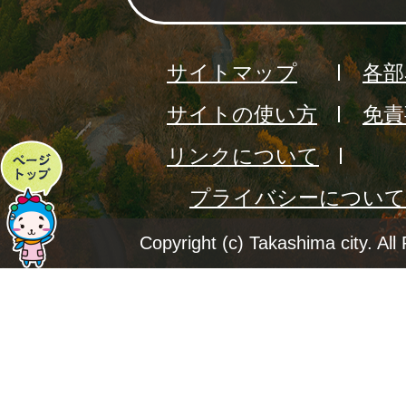
サイトマップ
各部
サイトの使い方
免責
リンクについて
ペ
プライバシーについて
ー
ジ
Copyright (c) Takashima city. All
ト
ッ
プ