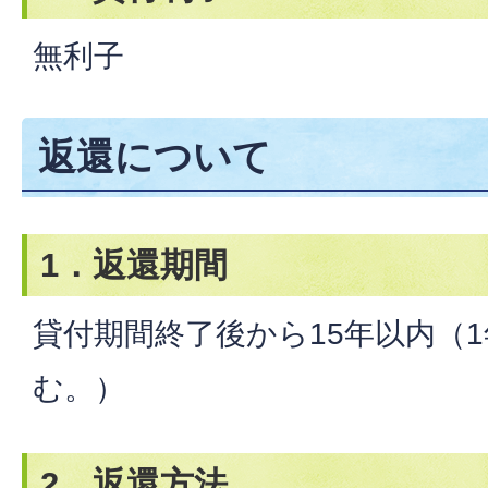
無利子
返還について
1．返還期間
貸付期間終了後から15年以内（
む。）
2．返還方法