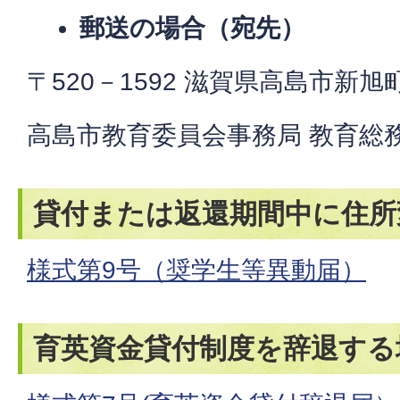
郵送の場合（宛先）
〒520－1592 滋賀県高島市新旭
高島市教育委員会事務局 教育総務
貸付または返還期間中に住所
様式第9号（奨学生等異動届）
育英資金貸付制度を辞退する