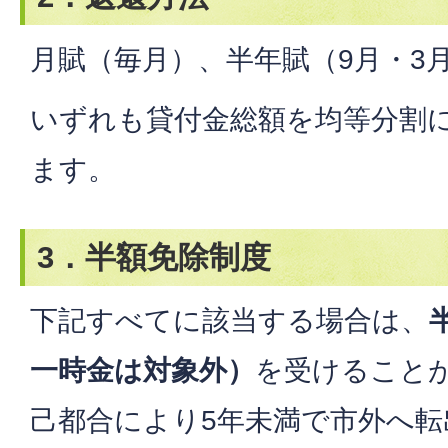
月賦（毎月）、半年賦（9月・3
いずれも貸付金総額を均等分割
ます。
3．半額免除制度
下記すべてに該当する場合は、
一時金は対象外）
を受けること
己都合により5年未満で市外へ