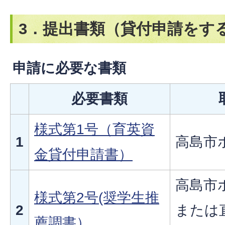
3．提出書類（貸付申請をす
申請に必要な書類
必要書類
様式第1号（育英資
1
高島市
金貸付申請書）
高島市
様式第2号(奨学生推
2
または
薦調書）