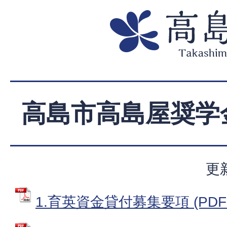
高島市高島屋奨学
更
1.育英資金貸付募集要項 (PDFフ