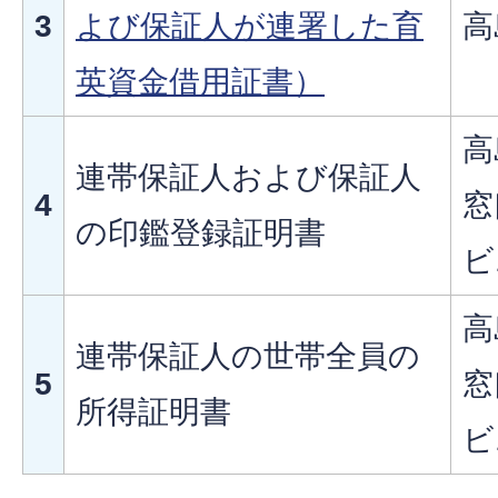
3
よび保証人が連署した育
高
英資金借用証書）
高
連帯保証人および保証人
4
窓
の印鑑登録証明書
ビ
高
連帯保証人の世帯全員の
5
窓
所得証明書
ビ