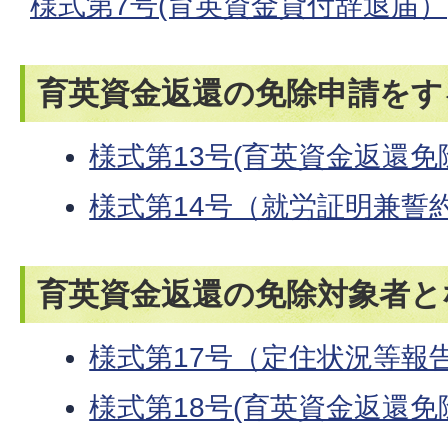
様式第7号(育英資金貸付辞退届）
育英資金返還の免除申請をす
様式第13号(育英資金返還
様式第14号（就労証明兼誓
育英資金返還の免除対象者と
様式第17号（定住状況等報
様式第18号(育英資金返還