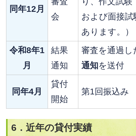
審査
り、作文試験
同年12月
会
および面接試
あります。）
令和8年1
結果
審査を通過し
月
通知
通知
を送付
貸付
同年4月
第1回振込み
開始
6．近年の貸付実績