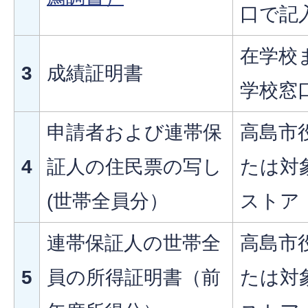
口で記
在学校
3
成績証明書
学校窓
申請者および連帯保
高島市
4
証人の住民票の写し
たは対
(世帯全員分）​​​​​​
ストア
連帯保証人の世帯全
高島市
5
員の所得証明書（前
たは対