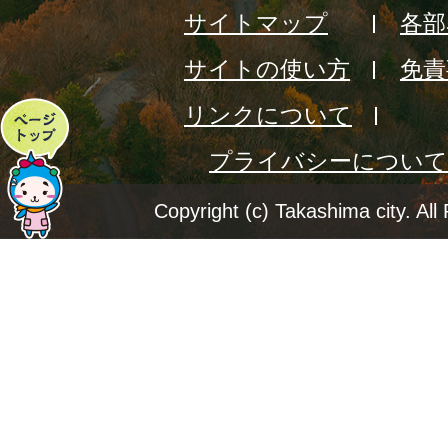
サイトマップ
各部
サイトの使い方
免責
リンクについて
ペ
プライバシーについて
ー
ジ
Copyright (c) Takashima city. All
ト
ッ
プ