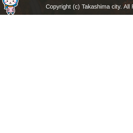
ジ
Copyright (c) Takashima city. All
ト
ッ
プ