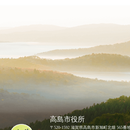
高島市役所
ペ
〒520-1592 滋賀県高島市新旭町北畑 565番