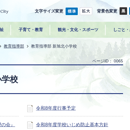
文字サイズ変更
背景色変更
祉
子育て・教育
観光・文化・スポーツ
しごと・
教育指導部
教育指導部 新旭北小学校
ページID：
0065
小学校
令和8年度行事予定
望の会』
令和8年度学校いじめ防止基本方針