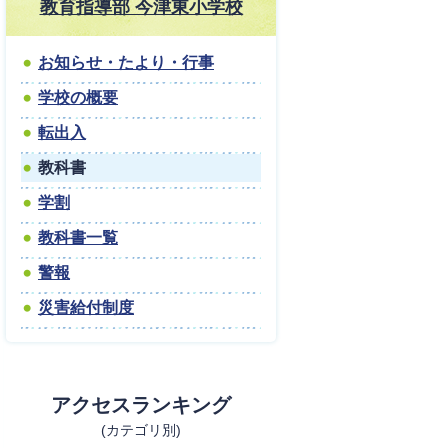
教育指導部 今津東小学校
お知らせ・たより・行事
学校の概要
転出入
教科書
学割
教科書一覧
警報
災害給付制度
アクセスランキング
(カテゴリ別)