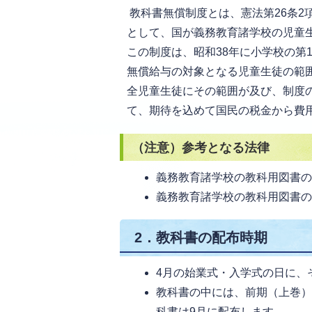
教科書無償制度とは、憲法第26条2
として、国が義務教育諸学校の児童
この制度は、昭和38年に小学校の第
無償給与の対象となる児童生徒の範
全児童生徒にその範囲が及び、制度
て、期待を込めて国民の税金から費
（注意）参考となる法律
義務教育諸学校の教科用図書
義務教育諸学校の教科用図書
​​​​​​​ 2．教科書の配布時期
4月の始業式・入学式の日に、
教科書の中には、前期（上巻
科書は9月に配布します。