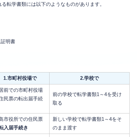
れる転学書類には以下のようなものがあります。
入証明書
1.市町村役場で
2.学校で
居前での市町村役場
前の学校で転学書類1～4を受け
住民票の転出届手続
取る
島市役所での住民票
新しい学校で転学書類1～4をそ
転入届手続き
のまま渡す