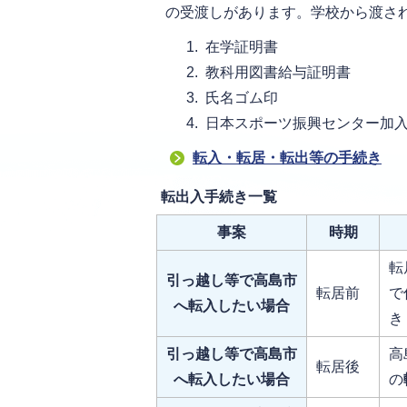
の受渡しがあります。学校から渡さ
在学証明書
教科用図書給与証明書
氏名ゴム印
日本スポーツ振興センター加
転入・転居・転出等の手続き
転出入手続き一覧
事案
時期
転
引っ越し等で高島市
転居前
で
へ転入したい場合
き
引っ越し等で高島市
高
転居後
へ転入したい場合
の