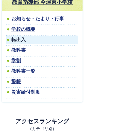
教育指導部 今津東小学校
お知らせ・たより・行事
学校の概要
転出入
教科書
学割
教科書一覧
警報
災害給付制度
アクセスランキング
(カテゴリ別)