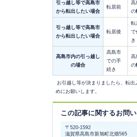
引っ越し等で高島市
高
転居前
から転出したい場合
の
転
引っ越し等で高島市
転居後
で
から転出したい場合
き
高島市
高島市内の引っ越し
高
での手
の場合
の
続き
お引越し等が決まりましたら、転出
めにお願いします。
この記事に関するお問い
〒520-1592
滋賀県高島市新旭町北畑565