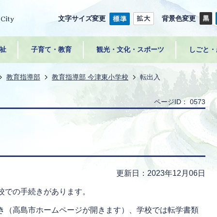
文字サイズ変更
背景色変更
祉
子育て・教育
観光・文化・スポーツ
しごと・
教育指導部
教育指導部 今津東小学校
転出入
ページID：
0573
更新日：2023年12月06日
校での手続きがあります。
き（高島市ホームページが開きます）、学校では転学書類