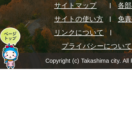
サイトマップ
各部
サイトの使い方
免責
リンクについて
ペ
プライバシーについて
ー
ジ
Copyright (c) Takashima city. All
ト
ッ
プ