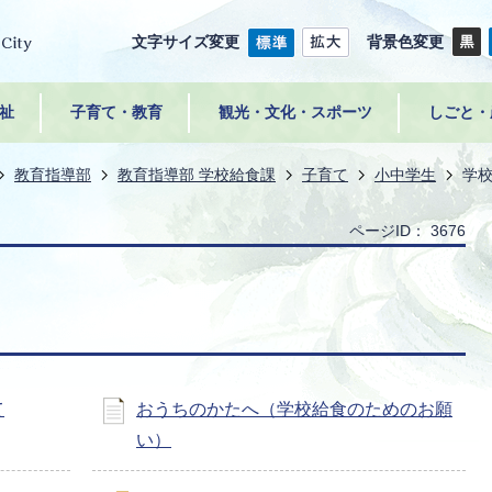
文字サイズ変更
背景色変更
祉
子育て・教育
観光・文化・スポーツ
しごと・
教育指導部
教育指導部 学校給食課
子育て
小中学生
学
ページID：
3676
て
おうちのかたへ（学校給食のためのお願
い）