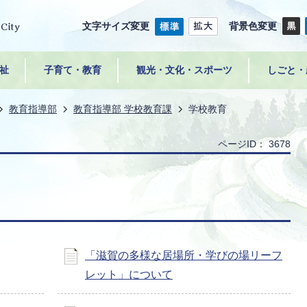
文字サイズ変更
背景色変更
祉
子育て・教育
観光・文化・スポーツ
しごと・
教育指導部
教育指導部 学校教育課
学校教育
ページID：
3678
「滋賀の多様な居場所・学びの場リーフ
レット」について