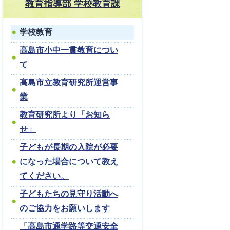
教育指導部 学校教育課
学校教育
高島市小中一貫教育につい
て
高島市立教育研究所運営事
業
教育研究所より「お知ら
せ」
子どもが長期の入院が必要
になった場合について教え
てください。
子どもたちの見守り活動へ
のご協力をお願いします
「高島市通学路等交通安全