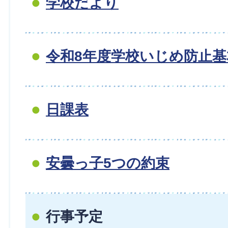
学校だより
令和8年度学校いじめ防止基
日課表
安曇っ子5つの約束
行事予定