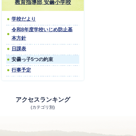
教育指導部 安曇小学校
学校だより
令和8年度学校いじめ防止基
本方針
日課表
安曇っ子5つの約束
行事予定
アクセスランキング
(カテゴリ別)