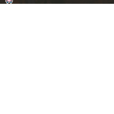
ト
ッ
プ