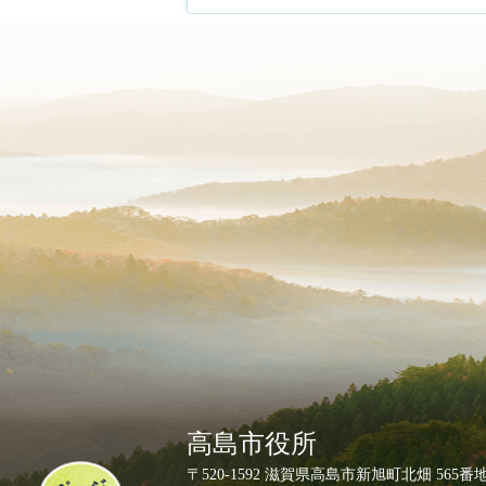
高島市役所
ペ
〒520-1592 滋賀県高島市新旭町北畑 565番