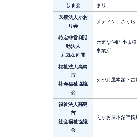
しま会
まり
医療法人かお
メディケアさくら
り会
特定非営利活
元気な仲間 小規
動法人
事業所
元気な仲間
福祉法人高島
市
えがお屋本舗下古
社会福祉協議
会
福祉法人高島
市
えがお屋本舗宿鴨
社会福祉協議
会