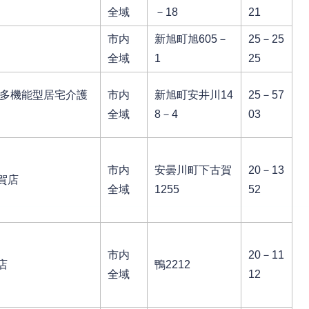
全域
－18
21
市内
新旭町旭605－
25－25
全域
1
25
模多機能型居宅介護
市内
新旭町安井川14
25－57
全域
8－4
03
市内
安曇川町下古賀
20－13
賀店
全域
1255
52
市内
20－11
店
鴨2212
全域
12