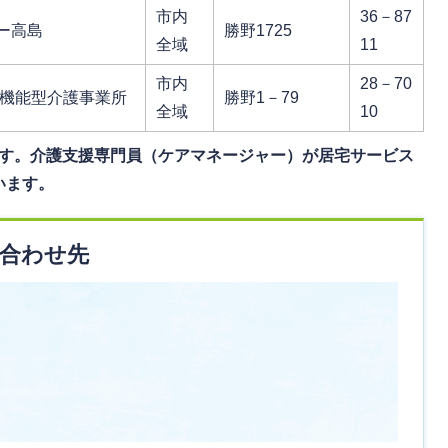
市内
36－87
ー高島
勝野1725
全域
11
市内
28－70
多機能型介護事業所
勝野1－79
全域
10
す。介護支援専門員（ケアマネージャー）が居宅サービス
います。
合わせ先