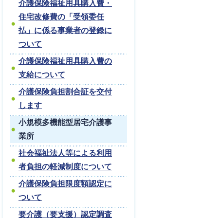
介護保険福祉用具購入費・
住宅改修費の「受領委任
払」に係る事業者の登録に
ついて
介護保険福祉用具購入費の
支給について
介護保険負担割合証を交付
します
小規模多機能型居宅介護事
業所
社会福祉法人等による利用
者負担の軽減制度について
介護保険負担限度額認定に
ついて
要介護（要支援）認定調査