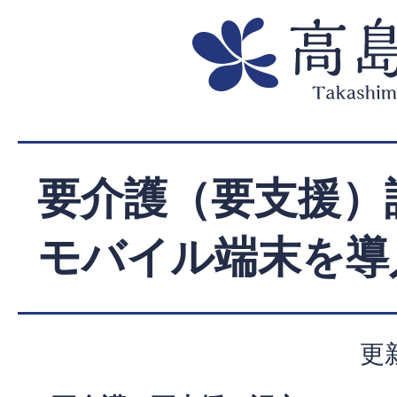
要介護（要支援）
モバイル端末を導
更