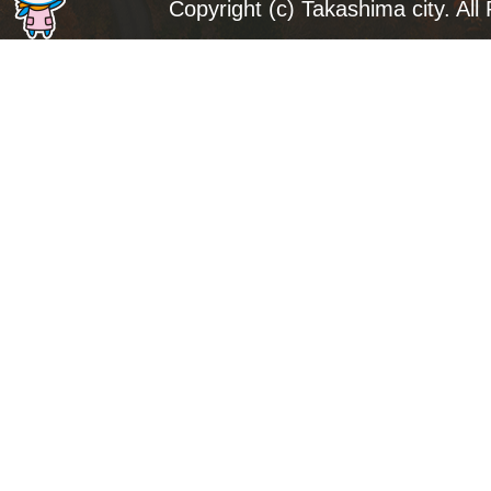
ジ
Copyright (c) Takashima city. All
ト
ッ
プ