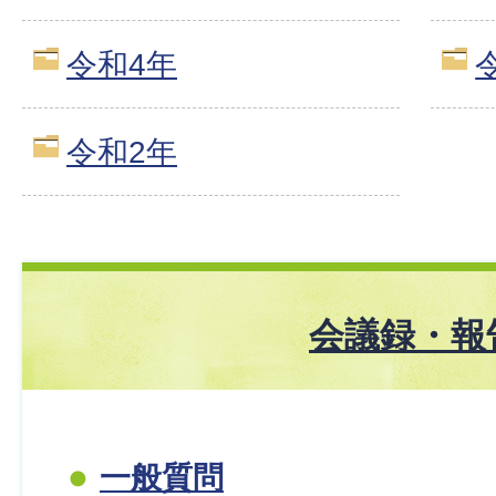
令和4年
令和2年
会議録・報
一般質問