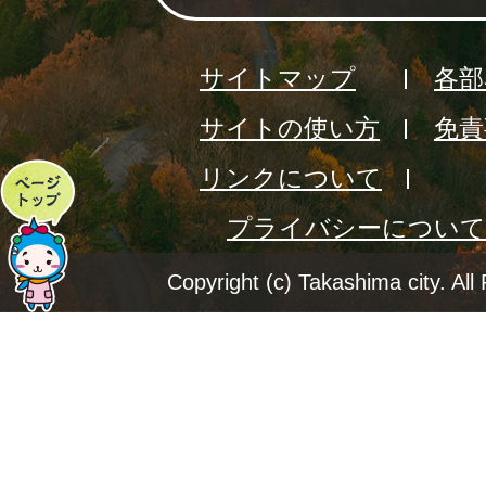
サイトマップ
各部
サイトの使い方
免責
リンクについて
ペ
プライバシーについて
ー
ジ
Copyright (c) Takashima city. All
ト
ッ
プ