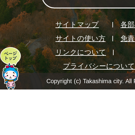
サイトマップ
各部
サイトの使い方
免責
リンクについて
ペ
プライバシーについて
ー
ジ
Copyright (c) Takashima city. All
ト
ッ
プ