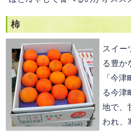
柿
スイー
る豊か
「今津
る今津
地で、
われ、