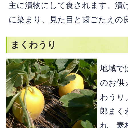
主に漬物にして食されます。漬
に染まり、見た目と歯ごたえの
まくわうり
地域で
のお供
わうり
郎まく
れ、素