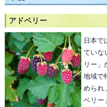
アドベリー
日本で
ていな
リー」
地域で
められ
ベリー