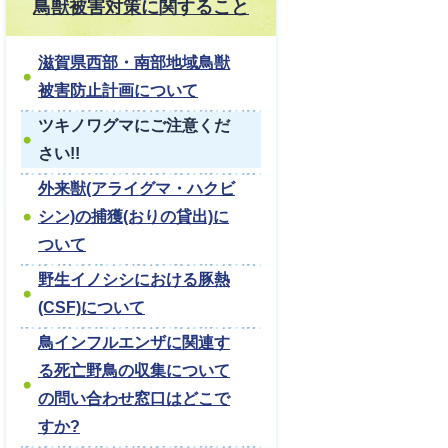
鳥獣被害対策に関すること
滋賀県西部・南部地域鳥獣
被害防止計画について
ツキノワグマにご注意くだ
さい!!
外来獣(アライグマ・ハクビ
シン)の捕獲(おりの貸出)に
ついて
野生イノシシにおける豚熱
(CSF)について
鳥インフルエンザに関連す
る死亡野鳥の収集について
の問い合わせ窓口はどこで
すか?