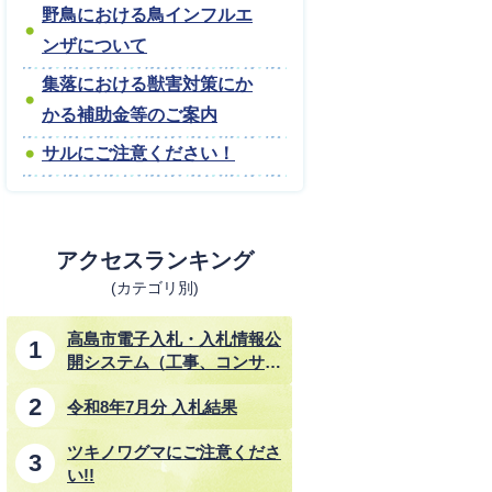
野鳥における鳥インフルエ
ンザについて
集落における獣害対策にか
かる補助金等のご案内
サルにご注意ください！
アクセスランキング
(カテゴリ別)
高島市電子入札・入札情報公
開システム（工事、コンサル
タント業務、物品・その他業
令和8年7月分 入札結果
務）
ツキノワグマにご注意くださ
い!!