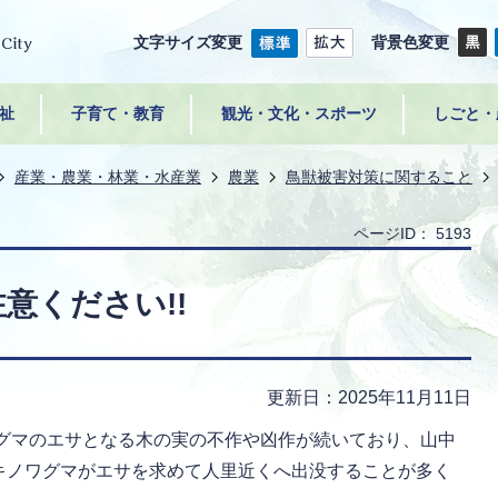
文字サイズ変更
背景色変更
祉
子育て・教育
観光・文化・スポーツ
しごと・
産業・農業・林業・水産業
農業
鳥獣被害対策に関すること
ページID：
5193
意ください!!
更新日：2025年11月11日
グマのエサとなる木の実の不作や凶作が続いており、山中
キノワグマがエサを求めて人里近くへ出没することが多く