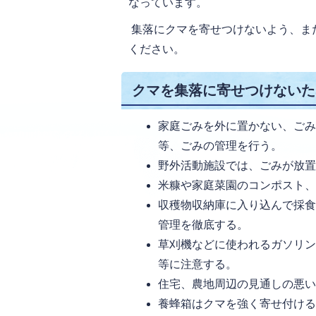
なっています。
集落にクマを寄せつけないよう、ま
ください。
クマを集落に寄せつけないた
家庭ごみを外に置かない、ご
等、ごみの管理を行う。
野外活動施設では、ごみが放
米糠や家庭菜園のコンポスト
収穫物収納庫に入り込んで採
管理を徹底する。
草刈機などに使われるガソリ
等に注意する。
住宅、農地周辺の見通しの悪
養蜂箱はクマを強く寄せ付け