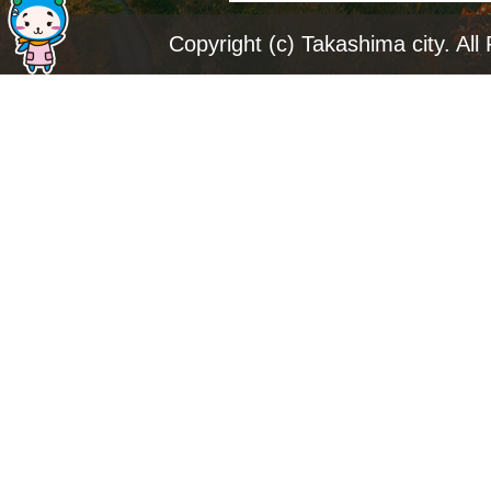
ジ
Copyright (c) Takashima city. All
ト
ッ
プ