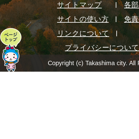
サイトマップ
各部
サイトの使い方
免責
リンクについて
ペ
プライバシーについて
ー
ジ
Copyright (c) Takashima city. All
ト
ッ
プ