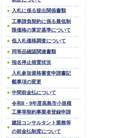
入札に係る提出関係書類
工事請負契約に係る最低制
限価格の算定基準について
低入札価格調査について
同等品確認関連書類
指名停止措置状況
入札参加資格審査申請書記
載事項の変更
中間前金払について
令和8・9年度高島市小規模
工事等契約事業者登録申請
建設コンサルタント業務等
の前金払制度について