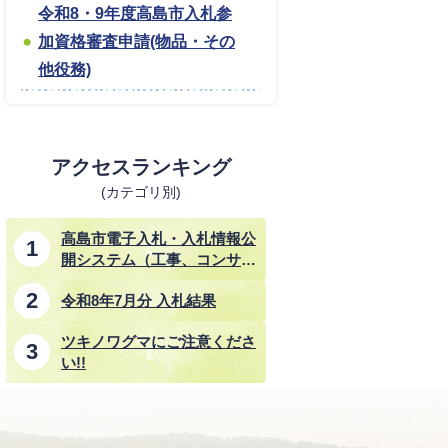
令和8・9年度高島市入札参
加資格審査申請(物品・その
他役務)
アクセスランキング
(カテゴリ別)
高島市電子入札・入札情報公
開システム（工事、コンサル
タント業務、物品・その他業
令和8年7月分 入札結果
務）
ツキノワグマにご注意くださ
い!!