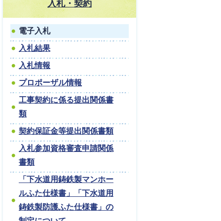
入札・契約
電子入札
入札結果
入札情報
プロポーザル情報
工事契約に係る提出関係書
類
契約保証金等提出関係書類
入札参加資格審査申請関係
書類
「下水道用鋳鉄製マンホー
ルふた仕様書」「下水道用
鋳鉄製防護ふた仕様書」の
制定について