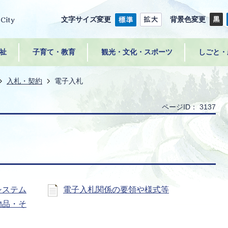
文字サイズ変更
背景色変更
祉
子育て・教育
観光・文化・スポーツ
しごと・
入札・契約
電子入札
ページID：
3137
システム
電子入札関係の要領や様式等
物品・そ