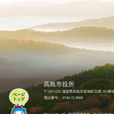
高島市役所
ペ
〒520-1592 滋賀県高島市新旭町北畑 565番
ー
電話番号： 0740-25-8000
ジ
ト