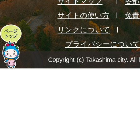
サイトマップ
各部
サイトの使い方
免責
リンクについて
ペ
プライバシーについて
ー
ジ
Copyright (c) Takashima city. All
ト
ッ
プ