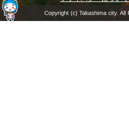
ジ
Copyright (c) Takashima city. All
ト
ッ
プ