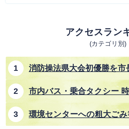
アクセスラン
(カテゴリ別)
消防操法県大会初優勝を市
市内バス・乗合タクシー 時
8年8月1日改正)
環境センターへの粗大ごみ