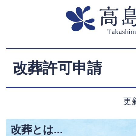
改葬許可申請
更
改葬とは...