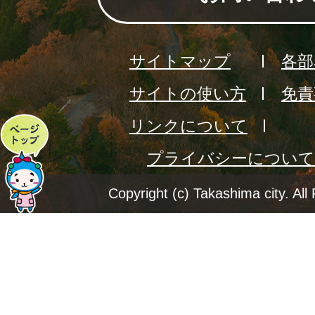
サイトマップ
各部
サイトの使い方
免責
リンクについて
ペ
プライバシーについて
ー
ジ
Copyright (c) Takashima city. All
ト
ッ
プ