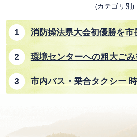
(カテゴリ別)
消防操法県大会初優勝を市
環境センターへの粗大ごみ
市内バス・乗合タクシー 時
8年8月1日改正)