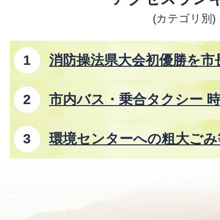
(カテゴリ別)
消防操法県大会初優勝を市
市内バス・乗合タクシー 時
8年8月1日改正)
環境センターへの粗大ごみ