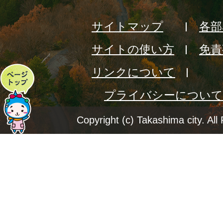
サイトマップ
各部
サイトの使い方
免責
リンクについて
ペ
プライバシーについて
ー
ジ
Copyright (c) Takashima city. All
ト
ッ
プ