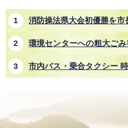
消防操法県大会初優勝を市
環境センターへの粗大ごみ
市内バス・乗合タクシー 時
8年8月1日改正)