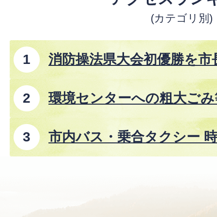
(カテゴリ別)
消防操法県大会初優勝を市
環境センターへの粗大ごみ
市内バス・乗合タクシー 時
8年8月1日改正)