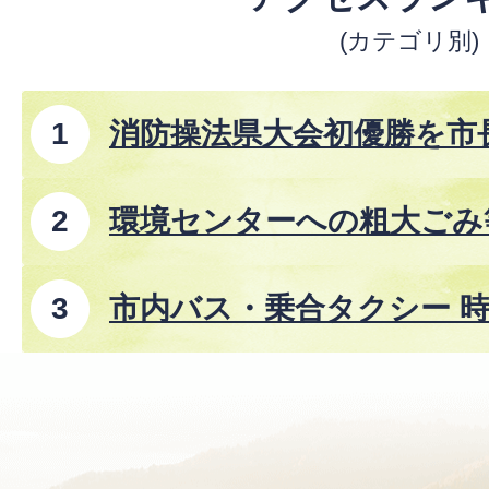
(カテゴリ別)
消防操法県大会初優勝を市
環境センターへの粗大ごみ
市内バス・乗合タクシー 時
8年8月1日改正)