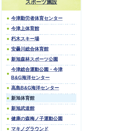
スポーツ施設
今津勤労者体育センター
今津上体育館
朽木スキー場
安曇川総合体育館
新旭森林スポーツ公園
今津総合運動公園・今津
B&G海洋センター
高島B&G海洋センター
新旭体育館
新旭武道館
健康の森梅ノ子運動公園
マキノグラウンド