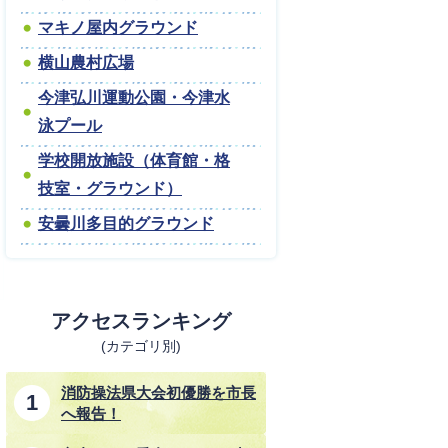
マキノ屋内グラウンド
横山農村広場
今津弘川運動公園・今津水
泳プール
学校開放施設（体育館・格
技室・グラウンド）
安曇川多目的グラウンド
アクセスランキング
(カテゴリ別)
消防操法県大会初優勝を市長
へ報告！