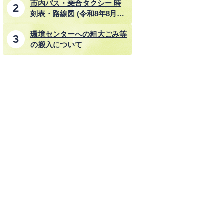
市内バス・乗合タクシー 時
刻表・路線図 (令和8年8月1
日改正)
環境センターへの粗大ごみ等
の搬入について