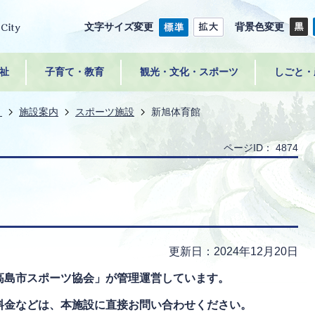
文字サイズ変更
背景色変更
祉
子育て・教育
観光・文化・スポーツ
しごと・
き
施設案内
スポーツ施設
新旭体育館
ページID：
4874
更新日：2024年12月20日
高島市スポーツ協会」が管理運営しています。
料金などは、本施設に直接お問い合わせください。