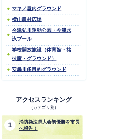
マキノ屋内グラウンド
横山農村広場
今津弘川運動公園・今津水
泳プール
学校開放施設（体育館・格
技室・グラウンド）
安曇川多目的グラウンド
アクセスランキング
(カテゴリ別)
消防操法県大会初優勝を市長
へ報告！