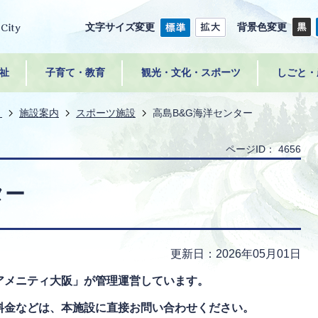
文字サイズ変更
背景色変更
祉
子育て・教育
観光・文化・スポーツ
しごと・
き
施設案内
スポーツ施設
高島B&G海洋センター
ページID：
4656
ター
更新日：2026年05月01日
アメニティ大阪」が管理運営しています。
料金などは、本施設に直接お問い合わせください。