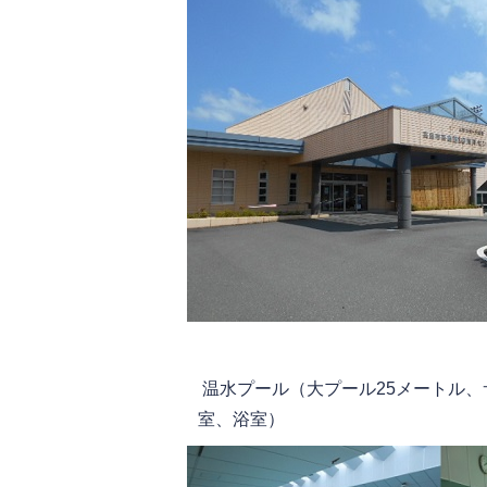
温水プール（大プール25メートル、
室、浴室）