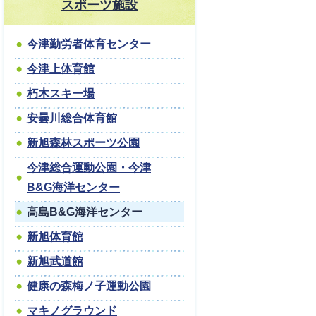
スポーツ施設
今津勤労者体育センター
今津上体育館
朽木スキー場
安曇川総合体育館
新旭森林スポーツ公園
今津総合運動公園・今津
B&G海洋センター
高島B&G海洋センター
新旭体育館
新旭武道館
健康の森梅ノ子運動公園
マキノグラウンド