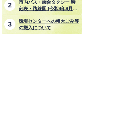
市内バス・乗合タクシー 時
刻表・路線図 (令和8年8月1
日改正)
環境センターへの粗大ごみ等
の搬入について