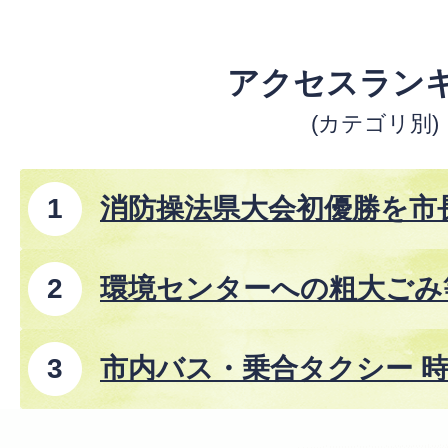
アクセスラン
(カテゴリ別)
消防操法県大会初優勝を市
環境センターへの粗大ごみ
市内バス・乗合タクシー 時
8年8月1日改正)