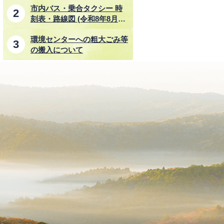
市内バス・乗合タクシー 時
刻表・路線図 (令和8年8月1
日改正)
環境センターへの粗大ごみ等
の搬入について