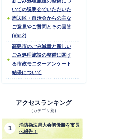
新ごみ処理施設の整備につ
いての説明会でいただいた
周辺区・自治会からの主な
ご意見やご質問とその回答
(Ver.2)
高島市のごみ減量と新しい
ごみ処理施設の整備に関す
る市政モニターアンケート
結果について
アクセスランキング
(カテゴリ別)
消防操法県大会初優勝を市長
へ報告！