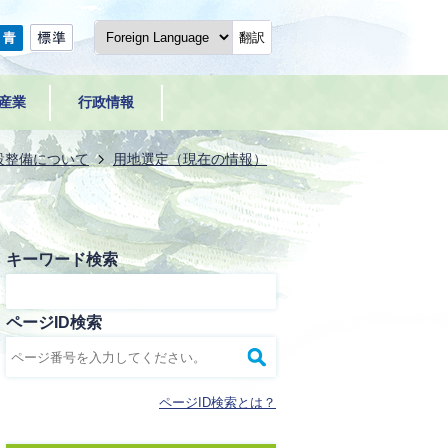
翻訳
産業
行政情報
設整備について
用地選定（現在の情報）
キーワード検索
ページID検索
ページID検索とは？