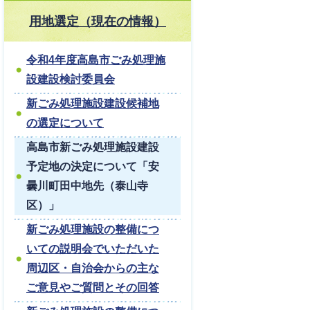
用地選定（現在の情報）
令和4年度高島市ごみ処理施
設建設検討委員会
新ごみ処理施設建設候補地
の選定について
高島市新ごみ処理施設建設
予定地の決定について「安
曇川町田中地先（泰山寺
区）」
新ごみ処理施設の整備につ
いての説明会でいただいた
周辺区・自治会からの主な
ご意見やご質問とその回答