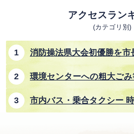
アクセスラン
(カテゴリ別)
消防操法県大会初優勝を市
環境センターへの粗大ごみ
市内バス・乗合タクシー 時
8年8月1日改正)