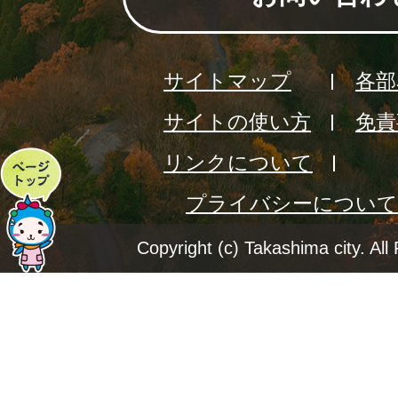
サイトマップ
各部
サイトの使い方
免責
リンクについて
ペ
プライバシーについて
ー
ジ
Copyright (c) Takashima city. All
ト
ッ
プ