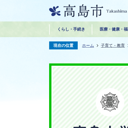
くらし・手続き
医療・健康・福
現在の位置
ホーム
子育て・教育
高
島
市
立
高