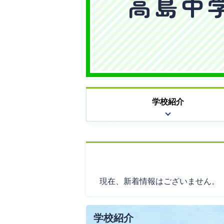
島
中
学
校
学校紹介
現在、新着情報はございません。
学校紹介