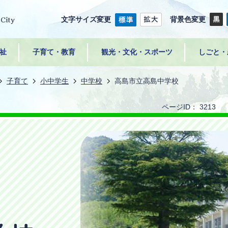
文字サイズ変更
背景色変更
祉
子育て・教育
観光・文化・スポーツ
しごと・
子育て
小中学生
中学校
高島市立高島中学校
ページID：
3213